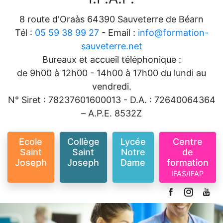
8 route d'Oraàs 64390 Sauveterre de Béarn
Tél :
05 59 38 99 27
- Email :
info@formation-
sauveterre.net
Bureaux et accueil téléphonique :
de 9h00 à 12h00 - 14h00 à 17h00 du lundi au
vendredi.
N° Siret : 78237601600013 - D.A. : 72640064364
– A.P.E. 8532Z
Ecole
Collège
Lycée
Centre
Saint
Saint
Notre
de
Joseph
Joseph
Dame
formation
IFAS/IFAP