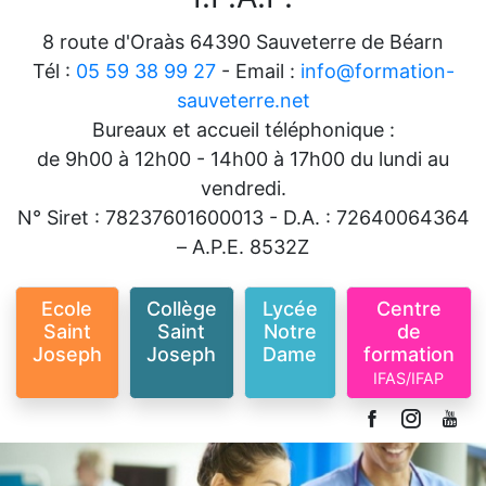
8 route d'Oraàs 64390 Sauveterre de Béarn
Tél :
05 59 38 99 27
- Email :
info@formation-
sauveterre.net
Bureaux et accueil téléphonique :
de 9h00 à 12h00 - 14h00 à 17h00 du lundi au
vendredi.
N° Siret : 78237601600013 - D.A. : 72640064364
– A.P.E. 8532Z
Ecole
Collège
Lycée
Centre
Saint
Saint
Notre
de
Joseph
Joseph
Dame
formation
IFAS/IFAP